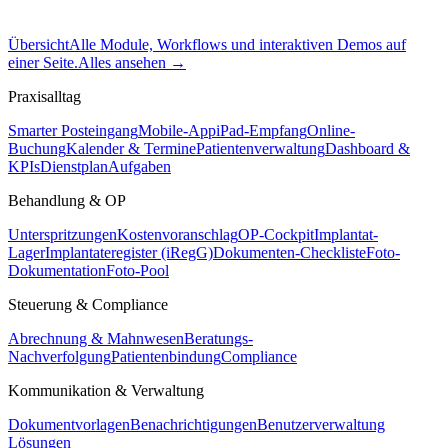
Übersicht
Alle Module, Workflows und interaktiven Demos auf
einer Seite.
Alles ansehen
→
Praxisalltag
Smarter Posteingang
Mobile-App
iPad-Empfang
Online-
Buchung
Kalender & Termine
Patientenverwaltung
Dashboard &
KPIs
Dienstplan
Aufgaben
Behandlung & OP
Unterspritzungen
Kostenvoranschlag
OP-Cockpit
Implantat-
Lager
Implantateregister (iRegG)
Dokumenten-Checkliste
Foto-
Dokumentation
Foto-Pool
Steuerung & Compliance
Abrechnung & Mahnwesen
Beratungs-
Nachverfolgung
Patientenbindung
Compliance
Kommunikation & Verwaltung
Dokumentvorlagen
Benachrichtigungen
Benutzerverwaltung
Lösungen