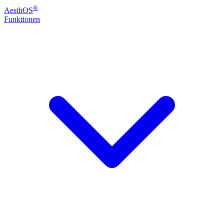
®
Aesth
OS
Funktionen