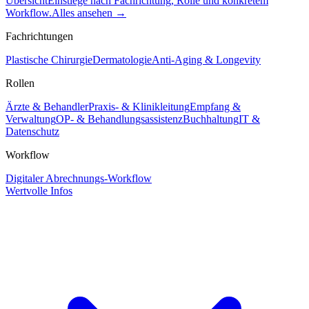
Übersicht
Einstiege nach Fachrichtung, Rolle und konkretem
Workflow.
Alles ansehen
→
Fachrichtungen
Plastische Chirurgie
Dermatologie
Anti-Aging & Longevity
Rollen
Ärzte & Behandler
Praxis- & Klinikleitung
Empfang &
Verwaltung
OP- & Behandlungsassistenz
Buchhaltung
IT &
Datenschutz
Workflow
Digitaler Abrechnungs-Workflow
Wertvolle Infos