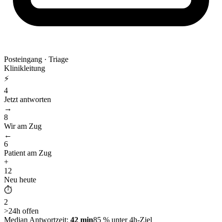
Posteingang · Triage
Klinikleitung
⚡
4
Jetzt antworten
→
8
Wir am Zug
←
6
Patient am Zug
+
12
Neu heute
⏱
2
>24h offen
Median Antwortzeit:
42 min
85 % unter 4h-Ziel