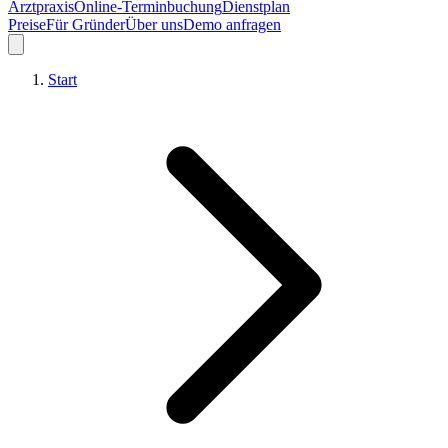
Arztpraxis
Online-Terminbuchung
Dienstplan
Preise
Für Gründer
Über uns
Demo anfragen
Start