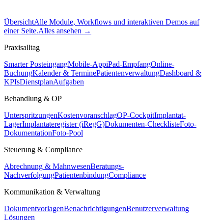
Übersicht
Alle Module, Workflows und interaktiven Demos auf
einer Seite.
Alles ansehen
→
Praxisalltag
Smarter Posteingang
Mobile-App
iPad-Empfang
Online-
Buchung
Kalender & Termine
Patientenverwaltung
Dashboard &
KPIs
Dienstplan
Aufgaben
Behandlung & OP
Unterspritzungen
Kostenvoranschlag
OP-Cockpit
Implantat-
Lager
Implantateregister (iRegG)
Dokumenten-Checkliste
Foto-
Dokumentation
Foto-Pool
Steuerung & Compliance
Abrechnung & Mahnwesen
Beratungs-
Nachverfolgung
Patientenbindung
Compliance
Kommunikation & Verwaltung
Dokumentvorlagen
Benachrichtigungen
Benutzerverwaltung
Lösungen