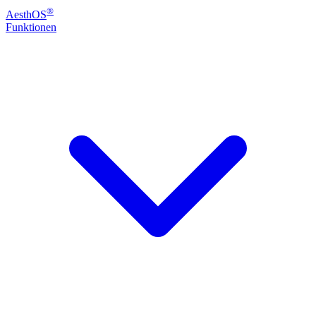
®
Aesth
OS
Funktionen