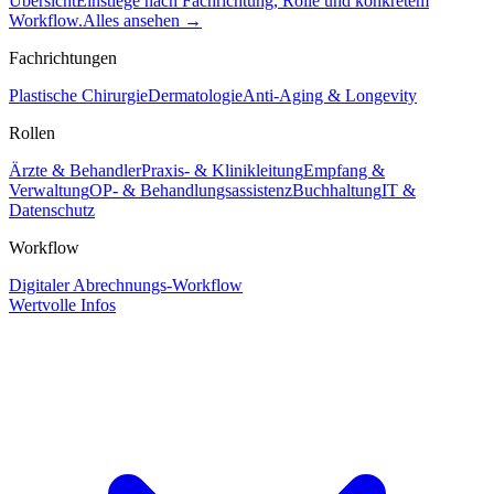
Übersicht
Einstiege nach Fachrichtung, Rolle und konkretem
Workflow.
Alles ansehen
→
Fachrichtungen
Plastische Chirurgie
Dermatologie
Anti-Aging & Longevity
Rollen
Ärzte & Behandler
Praxis- & Klinikleitung
Empfang &
Verwaltung
OP- & Behandlungsassistenz
Buchhaltung
IT &
Datenschutz
Workflow
Digitaler Abrechnungs-Workflow
Wertvolle Infos