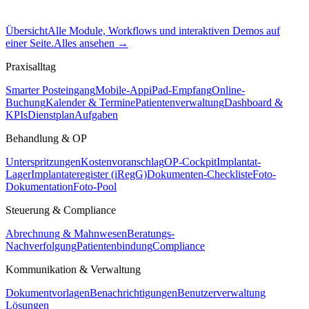
Übersicht
Alle Module, Workflows und interaktiven Demos auf
einer Seite.
Alles ansehen
→
Praxisalltag
Smarter Posteingang
Mobile-App
iPad-Empfang
Online-
Buchung
Kalender & Termine
Patientenverwaltung
Dashboard &
KPIs
Dienstplan
Aufgaben
Behandlung & OP
Unterspritzungen
Kostenvoranschlag
OP-Cockpit
Implantat-
Lager
Implantateregister (iRegG)
Dokumenten-Checkliste
Foto-
Dokumentation
Foto-Pool
Steuerung & Compliance
Abrechnung & Mahnwesen
Beratungs-
Nachverfolgung
Patientenbindung
Compliance
Kommunikation & Verwaltung
Dokumentvorlagen
Benachrichtigungen
Benutzerverwaltung
Lösungen