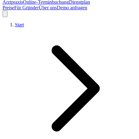
Arztpraxis
Online-Terminbuchung
Dienstplan
Preise
Für Gründer
Über uns
Demo anfragen
Start