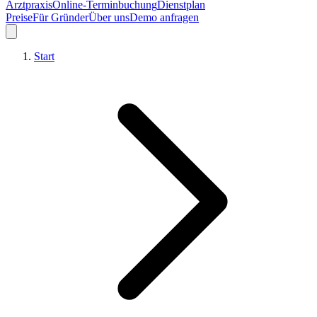
Arztpraxis
Online-Terminbuchung
Dienstplan
Preise
Für Gründer
Über uns
Demo anfragen
Start