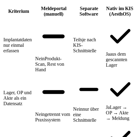
Meldeportal
Separate
Nativ im KIS
Kriterium
(manuell)
Software
(AesthOS)
Implantatdaten
Teils
je nach
nur einmal
KIS-
erfassen
Schnittstelle
Ja
aus dem
Nein
Produkt-
gescannten
Scan, Rest von
Lager
Hand
Lager, OP und
Akte als ein
Datensatz
Ja
Lager →
Nein
nur über
OP → Akte
Nein
getrennt vom
eine
→ Meldung
Praxissystem
Schnittstelle