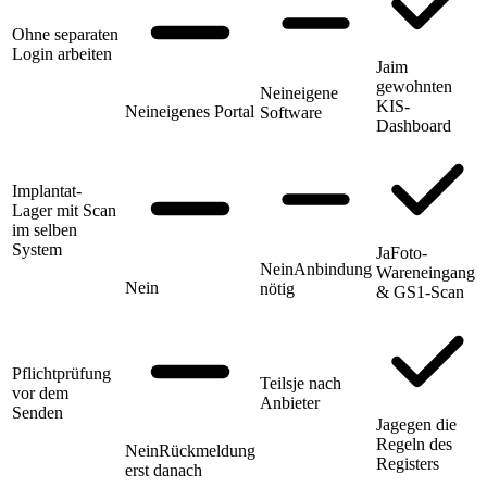
Ohne separaten
Login arbeiten
Ja
im
gewohnten
Nein
eigene
KIS-
Nein
eigenes Portal
Software
Dashboard
Implantat-
Lager mit Scan
im selben
System
Ja
Foto-
Nein
Anbindung
Wareneingang
Nein
nötig
& GS1-Scan
Pflichtprüfung
Teils
je nach
vor dem
Anbieter
Senden
Ja
gegen die
Regeln des
Nein
Rückmeldung
Registers
erst danach