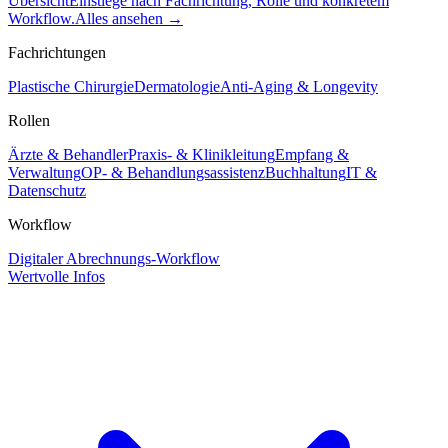
Übersicht
Einstiege nach Fachrichtung, Rolle und konkretem
Workflow.
Alles ansehen
→
Fachrichtungen
Plastische Chirurgie
Dermatologie
Anti-Aging & Longevity
Rollen
Ärzte & Behandler
Praxis- & Klinikleitung
Empfang &
Verwaltung
OP- & Behandlungsassistenz
Buchhaltung
IT &
Datenschutz
Workflow
Digitaler Abrechnungs-Workflow
Wertvolle Infos