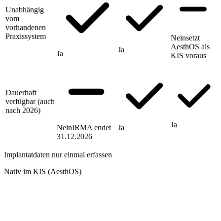
Unabhängig
vom
vorhandenen
Praxissystem
Nein
setzt
AesthOS als
Ja
Ja
KIS voraus
Dauerhaft
verfügbar (auch
nach 2026)
Ja
Nein
IRMA endet
Ja
31.12.2026
Implantatdaten nur einmal erfassen
Nativ im KIS (AesthOS)