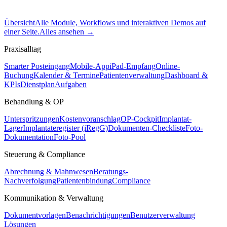
Übersicht
Alle Module, Workflows und interaktiven Demos auf
einer Seite.
Alles ansehen
→
Praxisalltag
Smarter Posteingang
Mobile-App
iPad-Empfang
Online-
Buchung
Kalender & Termine
Patientenverwaltung
Dashboard &
KPIs
Dienstplan
Aufgaben
Behandlung & OP
Unterspritzungen
Kostenvoranschlag
OP-Cockpit
Implantat-
Lager
Implantateregister (iRegG)
Dokumenten-Checkliste
Foto-
Dokumentation
Foto-Pool
Steuerung & Compliance
Abrechnung & Mahnwesen
Beratungs-
Nachverfolgung
Patientenbindung
Compliance
Kommunikation & Verwaltung
Dokumentvorlagen
Benachrichtigungen
Benutzerverwaltung
Lösungen