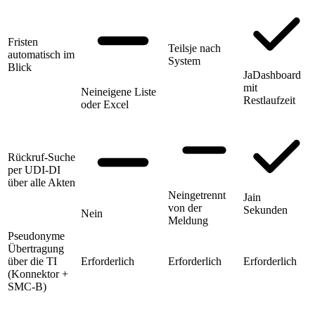
Fristen
Teils
je nach
automatisch im
System
Blick
Ja
Dashboard
mit
Nein
eigene Liste
Restlaufzeit
oder Excel
Rückruf-Suche
per UDI-DI
über alle Akten
Nein
getrennt
Ja
in
von der
Sekunden
Nein
Meldung
Pseudonyme
Übertragung
über die TI
Erforderlich
Erforderlich
Erforderlich
(Konnektor +
SMC-B)