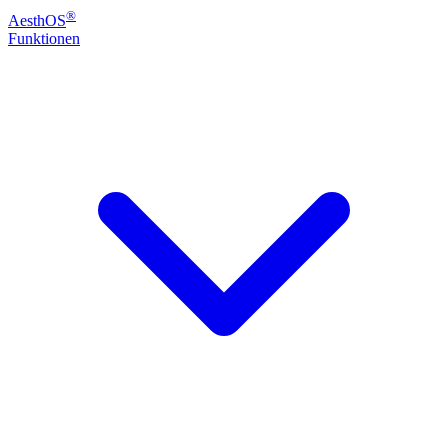
®
Aesth
OS
Funktionen